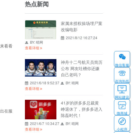
热点新闻
家属未授权操场埋尸案
改编电影
2021/8/12 16:27:24
BY:
晴网
来看看
查看详细
神舟十二号航天员简历
微信客服
公布 网友吐槽你还嫌
自己老吗？
咨询热线
2021/6/18 9:52:37
BY:
晴网
查看详细
网站建设
41岁的拼多多总裁黄
峥退休了，拼多多进入
出在服
微商城
陈磊时代！
2021/6/7 10:34:27
BY:
晴网
小程序
查看详细