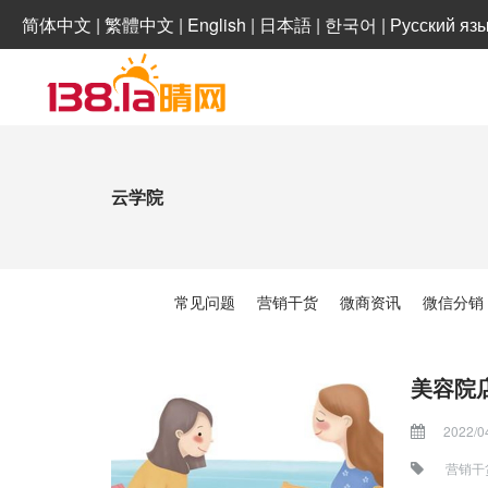
简体中文
|
繁體中文
|
English
|
日本語
|
한국어
|
Русский яз
云学院
常见问题
营销干货
微商资讯
微信分销
美容院
2022/0
营销干