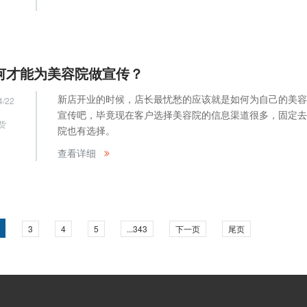
何才能为美容院做宣传？
新店开业的时候，店长最忧愁的应该就是如何为自己的美容
4/22
宣传吧，毕竟现在客户选择美容院的信息渠道很多，固定去
货
院也有选择。
网
查看详细
3
4
5
...343
下一页
尾页