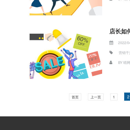
店长如
2022/0
营销干
BY
晴
2
首页
上一页
1