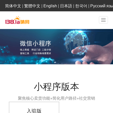
简体中文
|
繁體中文
|
English
|
日本語
|
한국어
|
Русский яз
小程序版本
聚焦核心卖货功能+简化用户路径+社交营销
入驻版