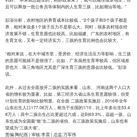
且可以释放一批公务员等体制内的人生育三孩，比如潮汕等地。”
彭澎分析，农村地区的养育成本比较低，“2个孩子和3个孩子都是
养，相对来说多1个孩子压力不是那么大。同时，很多农村现在经
济发展不错，生育意愿也比较高。比如福建、广东的农村地区，有
生育文化，又有一定经济实力，三孩的生育比例也会比较大。”
“相对来说，在大中城市里，受房价、经济生活压力等影响，生三孩
的意愿可能就不是很强了。比如，广东虽然生育率较高，但区域差
异也大，珠三角地区尤其是广深生育三孩的意愿会比较低。”彭澎
说。
此外，从过去全面放开二孩的实践来看，山东、 河南这两个人口大
省的增长较为显著。比如，第三经济大省山东生育意愿较强，但受
计划生育的影响比较明显。在全面 二孩政策实施后，2016年全年
山东出生人口177.06万人，相当于全国的1/10，比上年多出生53.4
8万人；其中二孩出生占比更超过六成，达到63.3%，远超一孩。山
东也成为全国最“敢”生二孩的省份。在三孩政策实施后，山东也有
望成为“三孩大省”。
责编:陶纪燕 | 审核:李震 | 总监:万军伟