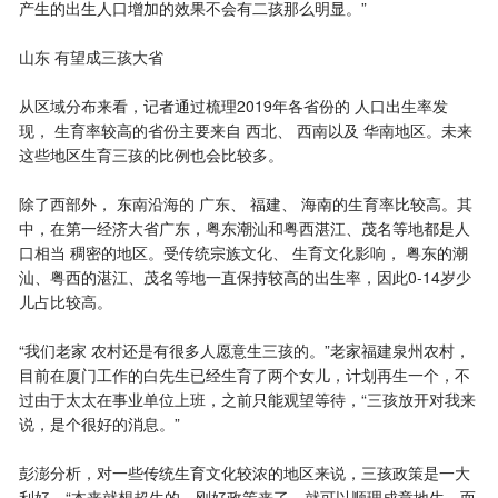
产生的出生人口增加的效果不会有二孩那么明显。”
山东 有望成三孩大省
从区域分布来看，记者通过梳理2019年各省份的 人口出生率发
现， 生育率较高的省份主要来自 西北、 西南以及 华南地区。未来
这些地区生育三孩的比例也会比较多。
除了西部外， 东南沿海的 广东、 福建、 海南的生育率比较高。其
中，在第一经济大省广东，粤东潮汕和粤西湛江、茂名等地都是人
口相当 稠密的地区。受传统宗族文化、 生育文化影响， 粤东的潮
汕、粤西的湛江、茂名等地一直保持较高的出生率，因此0-14岁少
儿占比较高。
“我们老家 农村还是有很多人愿意生三孩的。”老家福建泉州农村，
目前在厦门工作的白先生已经生育了两个女儿，计划再生一个，不
过由于太太在事业单位上班，之前只能观望等待，“三孩放开对我来
说，是个很好的消息。”
彭澎分析，对一些传统生育文化较浓的地区来说，三孩政策是一大
利好。“本来就想超生的，刚好政策来了，就可以顺理成章地生，而