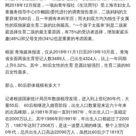
网2018年12月报道，一项由青年报社《生活周刊》受上海市妇女儿
童服务指导中心(巾帼园)委托进行的调查报告显示，二孩妈妈的主
要群体为80后，且一半拥有本科学历；而夫妇双方均为独生子女属
性的双独家庭生育二孩的比例最高。“一个孩子太孤单”则是二孩家
庭选择生育二孩的最主要原因，有75%的受访者选择，增加家庭乐
趣(48%)和父母支持(34%)也是重要的考虑因素。
根据 青海媒体报道，仅从2018年11月1日至2019年10月底， 青海
省全面两孩生育登记人数3489人，已出生4324人，比上一年同期
上升0.32%。其中，80后女性的生育 意愿比较强烈，生育二孩的80
后女性最多。
那么，80后群体规模有多大？
记者根据国家统计局历年数据梳理发现，进入到上世纪80年代，大
量55后、 60后相继进入婚育阶段，出生人口数量迎来近六十年来
的次高峰期，从1981年开始一直到1997年，年出生人口一直稳定
在2000万以上。其中1986年到1991年，年出生人口都超过了2200
万，1987年达到了2508万，是这一波婴儿潮的峰顶。整个上世纪8
0年代，总共出生人口高达22090万人，虽然比60后少了1819万