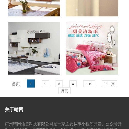
点击查看详情
点击查看详情
点击查看详情
首页
1
2
3
4
...19
下一页
尾页
关于晴网
广州晴网信息科技有限公司是一家主要从事小程序开发、公众号开