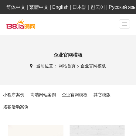
简体中文
|
繁體中文
|
English
|
日本語
|
한국어
|
Русский яз
企业官网模板
当前位置：
网站首页
>
企业官网模板
小程序案例
高端网站案例
企业官网模板
其它模版
拓客活动案例