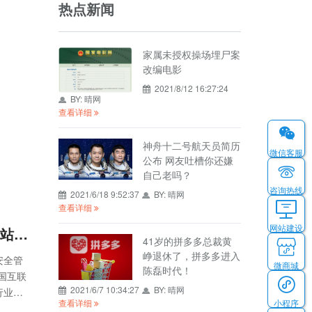
热点新闻
家属未授权操场埋尸案
改编电影
2021/8/12 16:27:24
BY:
晴网
查看详细
神舟十二号航天员简历
微信客服
公布 网友吐槽你还嫌
自己老吗？
咨询热线
2021/6/18 9:52:37
BY:
晴网
查看详细
网站建设
全国互联网安全管理服务平台【公安备案】 - 新增主体和网站备案流程
41岁的拼多多总裁黄
峥退休了，拼多多进入
安全管
微商城
陈磊时代！
国互联
2021/6/7 10:34:27
BY:
晴网
行业务
小程序
查看详细
n）注册