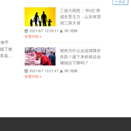
收起
信息迁
三孩大猜想：“80后”将
成生育主力，山东有望
成三孩大省
2021/6/7 10:29:11
BY:
晴网
查看详细
媒体平
据了相
猪肉为什么会连续降价
常高。
杀跌？接下来价格还会
和推广
继续往下降吗？
销和推
2021/6/7 10:21:47
BY:
晴网
查看详细