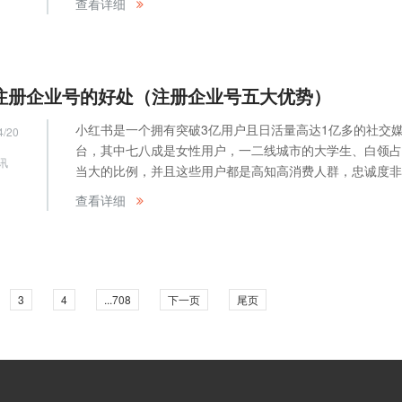
查看详细
过账号并办理过相关业务，可通过如下操作将历史账号中的
移至新网站系统。
注册企业号的好处（注册企业号五大优势）
小红书是一个拥有突破3亿用户且日活量高达1亿多的社交
4/20
台，其中七八成是女性用户，一二线城市的大学生、白领占
讯
当大的比例，并且这些用户都是高知高消费人群，忠诚度非
这样的用户群体使得小红书成为了许多商家和品牌进行营销
网
查看详细
的重要平台。而注册小红书企业号是商家在小红书上进行营
广的重要步骤之一。本文将探讨小红书注册企业号的好处。
3
4
...708
下一页
尾页