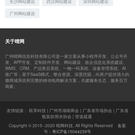
长沙网站建设
武汉网站建设
深圳网站建设
广州网站建设
关于晴网
广州晴网信息科技有限公司是一家主要从事小程序开发、公众号开
发、APP开发、定制软件开发、网站建设、政企信息化系统建设、
WMS、CRM、产品售后系统、一物一码系统、设备管理系统、AI
推广等；基于SaaS模式，整合资源、深度挖掘，向商户提供强大的
微商城系统和完整的移动电商解决方案，共建服务生态，服务百万
商家。
友情链接：
联享科技
|
广州市湖南商会
|
广东省市场协会
|
广东省
瓶装饮用水协会
|
管道疏通
Copyright © 2015--2020 晴网科技, All Rights Reserved 备案
号：
粤ICP备15044239号