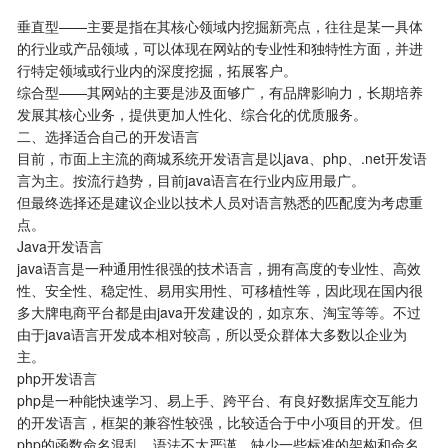
垂直型——主要是指在其核心领域内挖掘新亮点，往往是某一具体
的行业或产品领域，可以体现在网站的专业性和独特性方面，并进
行特定领域或行业内的深度挖掘，拓展客户。
综合型——其网站的主要是涉及面够广，有品牌影响力，长期培养
发展其核心业务，提供更加人性化、综合化的优质服务。
二、选择适合自己的开发语言
目前，市面上主流的商城系统开发语言是以java、php、.net开发语
言为主。按流行趋势，目前java语言在行业内应用最广。
但最终选择还是建议企业以技术人员对语言熟悉的匹配度为考虑重
点。
Java开发语言
java语言是一种通用性很强的技术语言，拥有高度的专业性、高效
性、安全性、稳定性、易用实用性、可移植性等，因此现在国内很
多大牌电商平台都是由java开发建设的，如京东、淘宝等等。不过
由于java语言开发成本相对较高，所以受众群体大多数以企业为
主。
php开发语言
php是一种能快速学习、易上手、跨平台、有良好数据库交互能力
的开发语言，框架的兼容性较强，比较适合于中小项目的开发。但
php的函数命名混乱，语法不太严谨，缺少一些标准的架构和命名