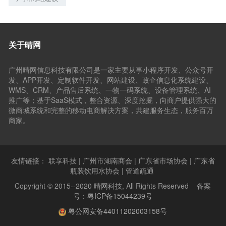
关于晴网
广州晴网信息科技有限公司是一家主要从事小程序开发、公众号开
发、APP开发、定制软件开发、网站建设、政企信息化系统建设、
WMS、CRM、产品售后系统、一物一码系统、设备管理系统、AI
推广等；基于SaaS模式，整合资源、深度挖掘，向商户提供强大的
微商城系统和完整的移动电商解决方案，共建服务生态，服务百万
商家。
友情链接：
联享科技
|
广州市湖南商会
|
广东省市场协会
|
广东省
瓶装饮用水协会
|
管道疏通
Copyright © 2015--2020 晴网科技, All Rights Reserved 备案
号：
粤ICP备15044239号
粤公网安备44011202003158号