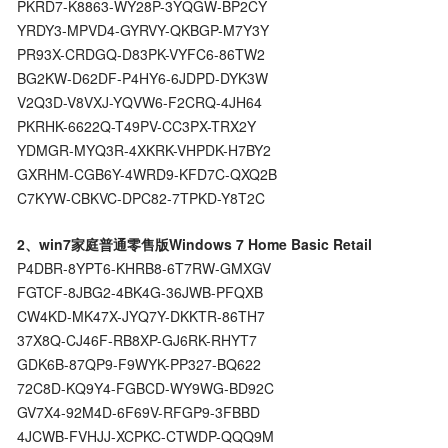
PKRD7-K8863-WY28P-3YQGW-BP2CY
YRDY3-MPVD4-GYRVY-QKBGP-M7Y3Y
PR93X-CRDGQ-D83PK-VYFC6-86TW2
BG2KW-D62DF-P4HY6-6JDPD-DYK3W
V2Q3D-V8VXJ-YQVW6-F2CRQ-4JH64
PKRHK-6622Q-T49PV-CC3PX-TRX2Y
YDMGR-MYQ3R-4XKRK-VHPDK-H7BY2
GXRHM-CGB6Y-4WRD9-KFD7C-QXQ2B
C7KYW-CBKVC-DPC82-7TPKD-Y8T2C
2、win7家庭普通零售版Windows 7 Home Basic Retail
P4DBR-8YPT6-KHRB8-6T7RW-GMXGV
FGTCF-8JBG2-4BK4G-36JWB-PFQXB
CW4KD-MK47X-JYQ7Y-DKKTR-86TH7
37X8Q-CJ46F-RB8XP-GJ6RK-RHYT7
GDK6B-87QP9-F9WYK-PP327-BQ622
72C8D-KQ9Y4-FGBCD-WY9WG-BD92C
GV7X4-92M4D-6F69V-RFGP9-3FBBD
4JCWB-FVHJJ-XCPKC-CTWDP-QQQ9M