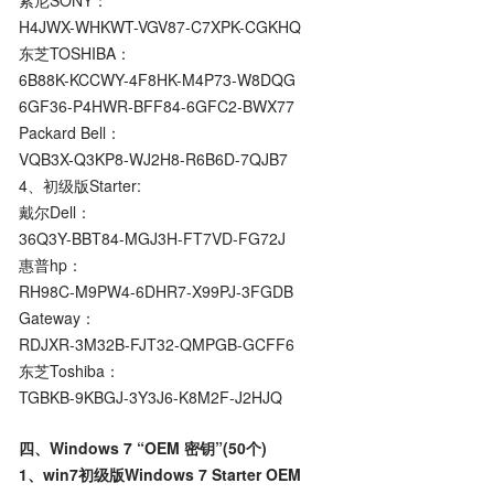
H4JWX-WHKWT-VGV87-C7XPK-CGKHQ
东芝TOSHIBA：
6B88K-KCCWY-4F8HK-M4P73-W8DQG
6GF36-P4HWR-BFF84-6GFC2-BWX77
Packard Bell：
VQB3X-Q3KP8-WJ2H8-R6B6D-7QJB7
4、初级版Starter:
戴尔Dell：
36Q3Y-BBT84-MGJ3H-FT7VD-FG72J
惠普hp：
RH98C-M9PW4-6DHR7-X99PJ-3FGDB
Gateway：
RDJXR-3M32B-FJT32-QMPGB-GCFF6
东芝Toshiba：
TGBKB-9KBGJ-3Y3J6-K8M2F-J2HJQ
四、Windows 7 “OEM 密钥”(50个)
1、win7初级版Windows 7 Starter OEM