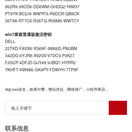
862R9-99CD6-DD6WM-GHDG2-Y8M37
PT9YK-BC2J9-WWYF9-R9DCR-QB9CK
36T88-RT7C6-R38TQ-RV8M9-WWTCY
win7家庭普通版激活密钥
DELL
22TKD-F8XX6-YG69F-9M66D-PMJBM
342DG-6YJR8-X92GV-V7DCV-P4K27
FJGCP-4DFJD-GJY49-VJBQ7-HYRR2
YKHFT-KW986-GK4PY-FDWYH-7TP9F
tag:
,
,
,
,
,
seo排名
效果付费
整站优化
网络推广
小程序商店
联系信息