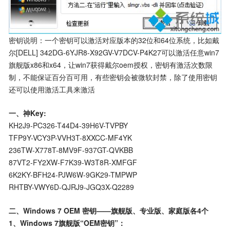
密钥说明：一个密钥可以激活对应版本的32位和64位系统，比如戴
尔[DELL] 342DG-6YJR8-X92GV-V7DCV-P4K27可以激活任意win7
旗舰版x86和x64，让win7获得戴尔oem授权，密钥有激活次数限
制，不能保证百分百可用，有些密钥会被微软封禁，除了使用密钥
还可以使用激活工具来激活
一、神Key:
KH2J9-PC326-T44D4-39H6V-TVPBY
TFP9Y-VCY3P-VVH3T-8XXCC-MF4YK
236TW-X778T-8MV9F-937GT-QVKBB
87VT2-FY2XW-F7K39-W3T8R-XMFGF
6K2KY-BFH24-PJW6W-9GK29-TMPWP
RHTBY-VWY6D-QJRJ9-JGQ3X-Q2289
二、Windows 7 OEM 密钥——旗舰版、专业版、家庭版各4个
1、Windows 7旗舰版“OEM密钥”：