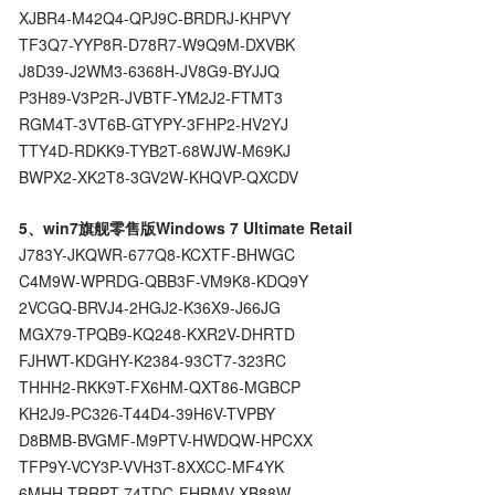
XJBR4-M42Q4-QPJ9C-BRDRJ-KHPVY
TF3Q7-YYP8R-D78R7-W9Q9M-DXVBK
J8D39-J2WM3-6368H-JV8G9-BYJJQ
P3H89-V3P2R-JVBTF-YM2J2-FTMT3
RGM4T-3VT6B-GTYPY-3FHP2-HV2YJ
TTY4D-RDKK9-TYB2T-68WJW-M69KJ
BWPX2-XK2T8-3GV2W-KHQVP-QXCDV
5、win7旗舰零售版Windows 7 Ultimate Retail
J783Y-JKQWR-677Q8-KCXTF-BHWGC
C4M9W-WPRDG-QBB3F-VM9K8-KDQ9Y
2VCGQ-BRVJ4-2HGJ2-K36X9-J66JG
MGX79-TPQB9-KQ248-KXR2V-DHRTD
FJHWT-KDGHY-K2384-93CT7-323RC
THHH2-RKK9T-FX6HM-QXT86-MGBCP
KH2J9-PC326-T44D4-39H6V-TVPBY
D8BMB-BVGMF-M9PTV-HWDQW-HPCXX
TFP9Y-VCY3P-VVH3T-8XXCC-MF4YK
6MHH-TRRPT-74TDC-FHRMV-XB88W