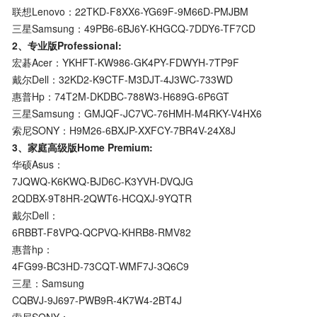
联想Lenovo：22TKD-F8XX6-YG69F-9M66D-PMJBM
三星Samsung：49PB6-6BJ6Y-KHGCQ-7DDY6-TF7CD
2、专业版Professional:
宏碁Acer：YKHFT-KW986-GK4PY-FDWYH-7TP9F
戴尔Dell：32KD2-K9CTF-M3DJT-4J3WC-733WD
惠普Hp：74T2M-DKDBC-788W3-H689G-6P6GT
三星Samsung：GMJQF-JC7VC-76HMH-M4RKY-V4HX6
索尼SONY：H9M26-6BXJP-XXFCY-7BR4V-24X8J
3、家庭高级版Home Premium:
华硕Asus：
7JQWQ-K6KWQ-BJD6C-K3YVH-DVQJG
2QDBX-9T8HR-2QWT6-HCQXJ-9YQTR
戴尔Dell：
6RBBT-F8VPQ-QCPVQ-KHRB8-RMV82
惠普hp：
4FG99-BC3HD-73CQT-WMF7J-3Q6C9
三星：Samsung
CQBVJ-9J697-PWB9R-4K7W4-2BT4J
索尼SONY：