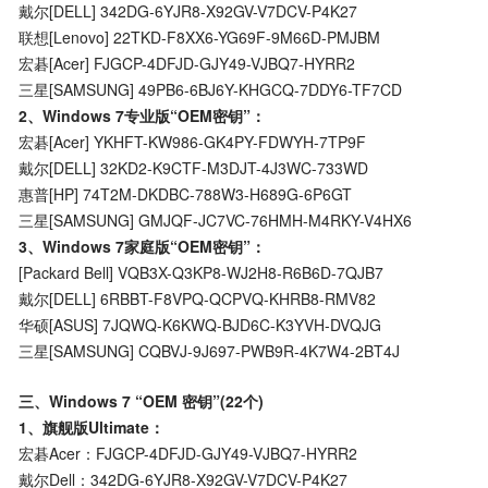
戴尔[DELL] 342DG-6YJR8-X92GV-V7DCV-P4K27
联想[Lenovo] 22TKD-F8XX6-YG69F-9M66D-PMJBM
宏碁[Acer] FJGCP-4DFJD-GJY49-VJBQ7-HYRR2
三星[SAMSUNG] 49PB6-6BJ6Y-KHGCQ-7DDY6-TF7CD
2、Windows 7专业版“OEM密钥”：
宏碁[Acer] YKHFT-KW986-GK4PY-FDWYH-7TP9F
戴尔[DELL] 32KD2-K9CTF-M3DJT-4J3WC-733WD
惠普[HP] 74T2M-DKDBC-788W3-H689G-6P6GT
三星[SAMSUNG] GMJQF-JC7VC-76HMH-M4RKY-V4HX6
3、Windows 7家庭版“OEM密钥”：
[Packard Bell] VQB3X-Q3KP8-WJ2H8-R6B6D-7QJB7
戴尔[DELL] 6RBBT-F8VPQ-QCPVQ-KHRB8-RMV82
华硕[ASUS] 7JQWQ-K6KWQ-BJD6C-K3YVH-DVQJG
三星[SAMSUNG] CQBVJ-9J697-PWB9R-4K7W4-2BT4J
三、Windows 7 “OEM 密钥”(22个)
1、旗舰版Ultimate：
宏碁Acer：FJGCP-4DFJD-GJY49-VJBQ7-HYRR2
戴尔Dell：342DG-6YJR8-X92GV-V7DCV-P4K27