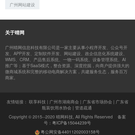
广州网站建设
关于晴网
广州晴网信息科技有限公司是一家主要从事小程序开发、公众号开
发、APP开发、定制软件开发、网站建设、政企信息化系统建设、
WMS、CRM、产品售后系统、一物一码系统、设备管理系统、AI
推广等；基于SaaS模式，整合资源、深度挖掘，向商户提供强大的
微商城系统和完整的移动电商解决方案，共建服务生态，服务百万
商家。
友情链接：
联享科技
|
广州市湖南商会
|
广东省市场协会
|
广东省
瓶装饮用水协会
|
管道疏通
Copyright © 2015--2020 晴网科技, All Rights Reserved 备案
号：
粤ICP备15044239号
粤公网安备44011202003158号