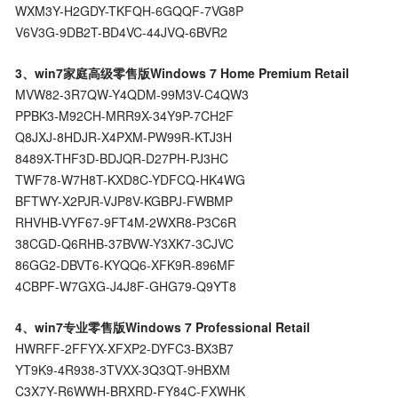
WXM3Y-H2GDY-TKFQH-6GQQF-7VG8P
V6V3G-9DB2T-BD4VC-44JVQ-6BVR2
3、win7家庭高级零售版Windows 7 Home Premium Retail
MVW82-3R7QW-Y4QDM-99M3V-C4QW3
PPBK3-M92CH-MRR9X-34Y9P-7CH2F
Q8JXJ-8HDJR-X4PXM-PW99R-KTJ3H
8489X-THF3D-BDJQR-D27PH-PJ3HC
TWF78-W7H8T-KXD8C-YDFCQ-HK4WG
BFTWY-X2PJR-VJP8V-KGBPJ-FWBMP
RHVHB-VYF67-9FT4M-2WXR8-P3C6R
38CGD-Q6RHB-37BVW-Y3XK7-3CJVC
86GG2-DBVT6-KYQQ6-XFK9R-896MF
4CBPF-W7GXG-J4J8F-GHG79-Q9YT8
4、win7专业零售版Windows 7 Professional Retail
HWRFF-2FFYX-XFXP2-DYFC3-BX3B7
YT9K9-4R938-3TVXX-3Q3QT-9HBXM
C3X7Y-R6WWH-BRXRD-FY84C-FXWHK