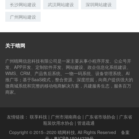
长沙网站建设
武汉网站建设
深圳网站建设
广州网站建设
关于晴网
广州晴网信息科技有限公司是一家主要从事小程序开发、公众号开
发、APP开发、定制软件开发、网站建设、政企信息化系统建设、
WMS、CRM、产品售后系统、一物一码系统、设备管理系统、AI
推广等；基于SaaS模式，整合资源、深度挖掘，向商户提供强大的
微商城系统和完整的移动电商解决方案，共建服务生态，服务百万
商家。
友情链接：
联享科技
|
广州市湖南商会
|
广东省市场协会
|
广东省
瓶装饮用水协会
|
管道疏通
Copyright © 2015--2020 晴网科技, All Rights Reserved 备案
号：
粤ICP备15044239号