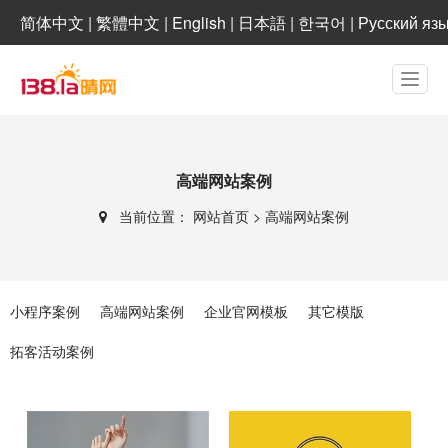
简体中文
|
繁體中文
|
English
|
日本語
|
한국어
|
Русский яз
高端网站案例
当前位置：
网站首页
>
高端网站案例
小程序案例
高端网站案例
企业官网模板
其它模版
拓客活动案例