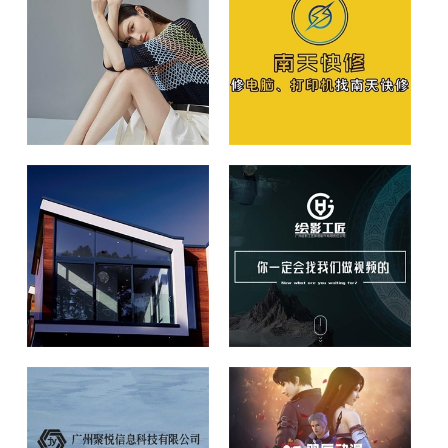
点击查看详情
点击查看详情
点击查看详情
点击查看详情