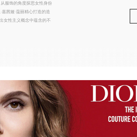
，从服饰的角度探思女性身份
·嘉茜娅·蔻丽精心打造的造
射出女性主义概念中蕴含的不