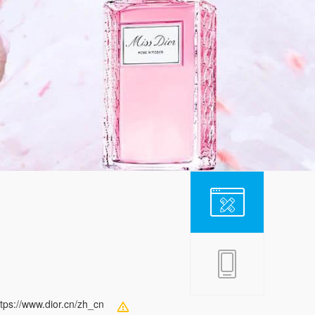
ttps://www.dior.cn/zh_cn