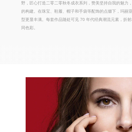
野，匠心打造二零二零秋冬成衣系列，赞美坚持自我的魅力
的构建。在珠宝、鞋履、帽子和手袋等配饰的点缀下，玛丽亚
型更显丰满。每套作品随处可见 70 年代经典潮流元素，折
同色彩。