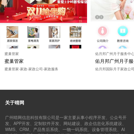
蜜巢管家
佑月邦广州月子服务中
蜜巢管家
佑月邦广州月子服
蜜巢管家-家政-家政公司-家政服务
佑月邦国际月子家政公司
从创建至今,拥有优质月嫂
是“用责任心做事 用感
供了高品质的家庭月子
白云区分部，有自己的
关于晴网
项目有月嫂、育婴师/育
训。公司实行先行保障
广州晴网信息科技有限公司是一家主要从事小程序开发、公众号开
（先行培训、先行试用、
发、APP开发、定制软件开发、网站建设、政企信息化系统建设、
高级月嫂培训行业权威
WMS、CRM、产品售后系统、一物一码系统、设备管理系统、AI
母婴护理师书、催乳师