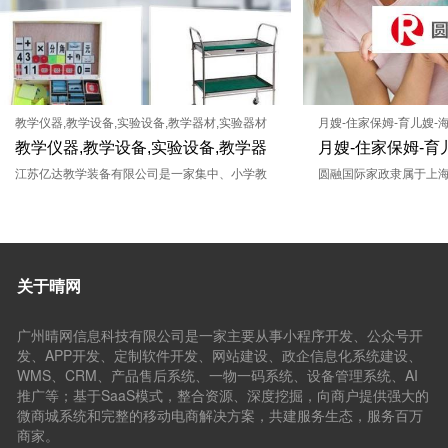
教学仪器,教学设备,实验设备,教学器材,实验器材
月嫂-住家保姆-育儿嫂-
江苏亿达教学装备有限公司
平台
教学仪器,教学设备,实验设备,教学器
月嫂-住家保姆-育
材,实验器材江苏亿达教学装备有限公
江苏亿达教学装备有限公司是一家集中、小学教
式管家服务平台
圆融国际家政隶属于上
学仪器及中小学实验室设备的研发、生产、销
司，公司总部位于上海
司
售、安装、调试服务于一体的企业，公司注册资
英式管家、专业月嫂、
金5669万元。我公司是中国教育装备行业协会会
政服务师，涉外家政，
员单位、江苏省教育装备行业协会会员单位，并
队，高学历的家政服务
关于晴网
率先通过ISO9001-2008质量管理体系认证、ISO
过专业的系统培训，均具
14001-2004环境管理体系认证、GB/T28001-20
营高级中国式管家服务。
广州晴网信息科技有限公司是一家主要从事小程序开发、公众号开
01职业健康安全管理体系认证、GB/T27922-201
高端家政服务提供商”。
发、APP开发、定制软件开发、网站建设、政企信息化系统建设、
1售后服务认证。
信用评级、培训教育四
WMS、CRM、产品售后系统、一物一码系统、设备管理系统、AI
变人们对传统家政的认
推广等；基于SaaS模式，整合资源、深度挖掘，向商户提供强大的
微商城系统和完整的移动电商解决方案，共建服务生态，服务百万
系。 圆融自成立以来，
商家。
匹配合格满意的家政服