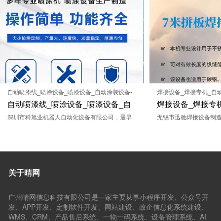
自动喷漆线_喷涂设备_喷漆设备_自动涂装设备-
焊接设备_焊接专机_自动
深圳市科旭业机器人自动化设备有限公司官网
焊接设备制造有限公司
自动喷漆线_喷涂设备_喷漆设备_自
焊接设备_焊接专机
动涂装设备-深圳市科旭业机器人自
深圳市科旭业机器人自动化设备有限公司，最早
无锡市迅驰焊接设
无锡市迅驰焊接设备制
成立于二○○四年，自成立之日起，公司就致力于
发、设计、制造、销售
动化设备有限公司官网
网
自动化生产线的研发，是一家专业集研发、设
动化成套设备的企业。
计、生产、销售及24小时售后服务于一体的，专
面有着丰富的实践经验
业喷涂设备生产企业并已具有多年涂装工业设备
医药管道、工程机械、
关于晴网
设计制造经验，且拥有一批专业的涂装工程设计
等）设计、制造了一批
技术人才，技术力量雄厚,是一家资深的表面处理
我们秉承“用合理的工艺
广州晴网信息科技有限公司是一家主要从事小程序开发、公众号开
涂装设备生产制造企业.
善的服务！”的宗旨，以
发、APP开发、定制软件开发、网站建设、政企信息化系统建设、
率赢得了客户的信任。
WMS、CRM、产品售后系统、一物一码系统、设备管理系统、AI