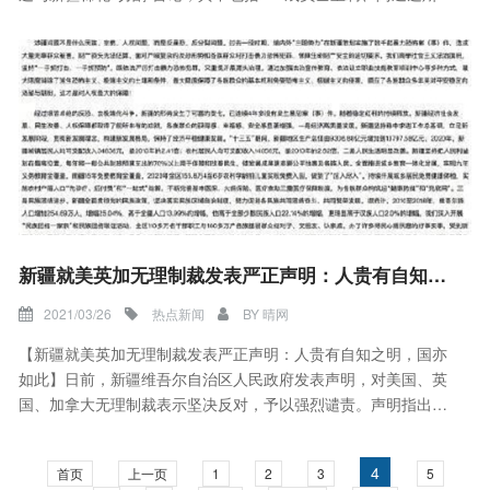
耐克、新百伦等。3月25日，耐克，阿迪达斯相继登上微博热搜
榜，一大批知名艺人宣布结束与上述品牌的合作。
新疆就美英加无理制裁发表严正声明：人贵有自知之明，国亦如此
2021/03/26
热点新闻
BY
晴网
【新疆就美英加无理制裁发表严正声明：人贵有自知之明，国亦
如此】日前，新疆维吾尔自治区人民政府发表声明，对美国、英
国、加拿大无理制裁表示坚决反对，予以强烈谴责。声明指出：
美国、英国、加拿大自身在人权问题上劣迹斑斑，有什么资格动
辄挥舞人权大棒干涉别国内政？新疆所做一切坦坦荡荡光明正
4
首页
上一页
1
2
3
5
大，经得起历史的检验。任何外部势力都干扰不了新疆的和谐稳