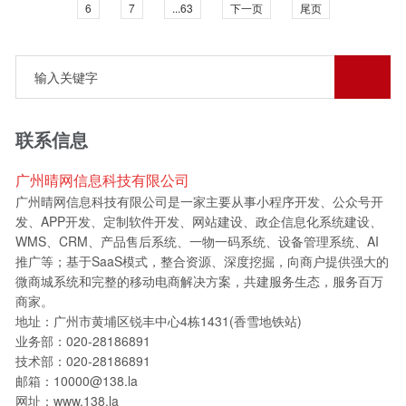
6
7
...63
下一页
尾页
定、阻挡不了新疆各民族的团结进步、抹杀不了新疆人权进步的
客观事实。任何破坏新疆繁荣发展的图谋和行径，只能自食恶
果、自取其辱，注定会遭到可耻失败。全文
联系信息
广州晴网信息科技有限公司
广州晴网信息科技有限公司是一家主要从事小程序开发、公众号开
发、APP开发、定制软件开发、网站建设、政企信息化系统建设、
WMS、CRM、产品售后系统、一物一码系统、设备管理系统、AI
推广等；基于SaaS模式，整合资源、深度挖掘，向商户提供强大的
微商城系统和完整的移动电商解决方案，共建服务生态，服务百万
商家。
地址：广州市黄埔区锐丰中心4栋1431(香雪地铁站)
业务部：020-28186891
技术部：020-28186891
邮箱：10000@138.la
网址：www.138.la