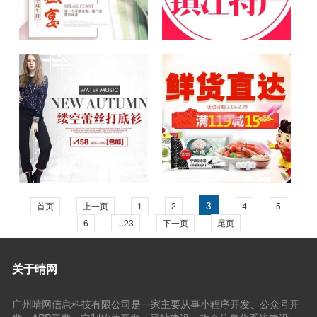
点击查看详情
点击查看详情
3
首页
上一页
1
2
4
5
6
...23
下一页
尾页
关于晴网
广州晴网信息科技有限公司是一家主要从事小程序开发、公众号开