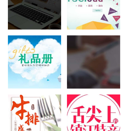
点击查看详情
点击查看详情
点击查看详情
点击查看详情
点击查看详情
点击查看详情