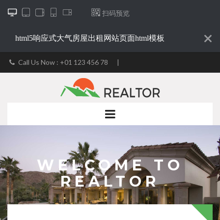






扫码预览
html5响应式大气房屋出租网站页面html模板
