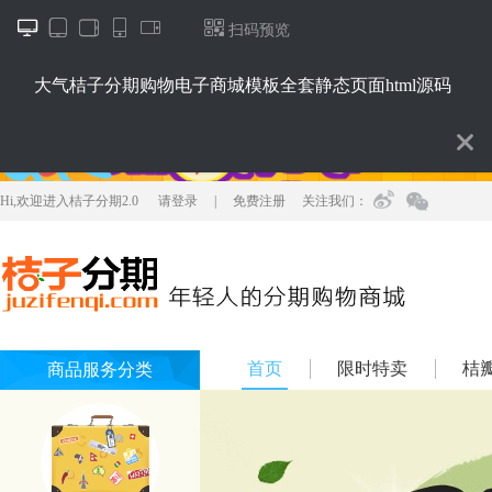






扫码预览
大气桔子分期购物电子商城模板全套静态页面html源码
