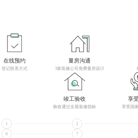
在线预约
量房沟通
登记联系方式
3家装修公司免费量房设计
竣工验收
享
验收通过全屋装修指标
享受国
1
2
6
7