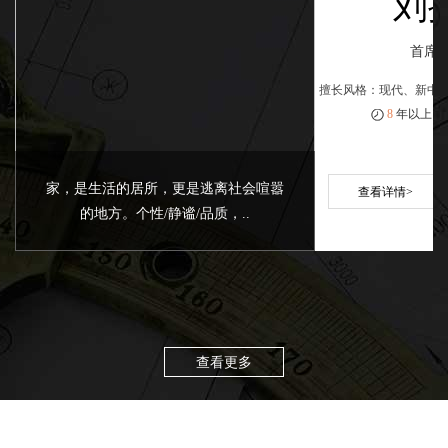
刘
首席
擅长风格：现代、新中
8
年以上
家，是生活的居所，更是逃离社会喧嚣
查看详情>
的地方。个性/静谧/品质，..
查看更多