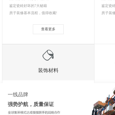
鉴定瓷砖好坏的7大秘籍
鉴定瓷
房子装修基本流程，值得收藏!
房子装
查看更多
装饰材料
装修没有后悔药，这9点越...
一线品牌
房间风水的摆放禁忌和布局禁忌
强势护航，质量保证
家装主材清单（最详细的）
黑白隔断柜装修技巧介绍