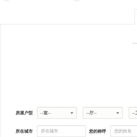
房屋户型
--室--
--厅--
--
所在城市
您的称呼