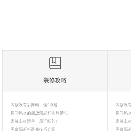
装修攻略
装修没有后悔药，这9点越...
装修没有
房间风水的摆放禁忌和布局禁忌
房间风
家装主材清单（最详细的）
家装主
黑白隔断柜装修技巧介绍
黑白隔