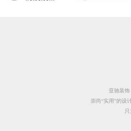
亚驰装饰
崇尚“实用”的
只